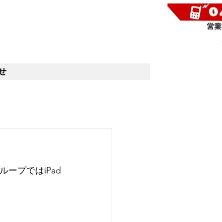
せ
ープではiPad